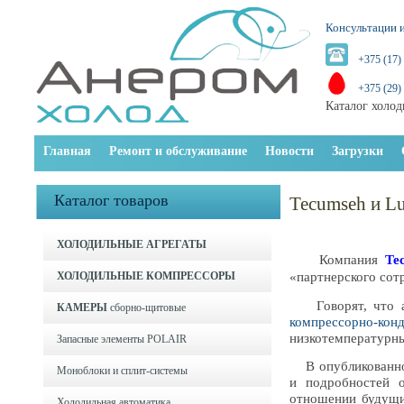
Консультации и
+375 (17)
+375 (29)
Каталог холод
Главная
Ремонт и обслуживание
Новости
Загрузки
Каталог товаров
Tecumseh и Lu
ХОЛОДИЛЬНЫЕ АГРЕГАТЫ
Компания
Te
ХОЛОДИЛЬНЫЕ КОМПРЕССОРЫ
«партнерского сот
Говорят, что аг
КАМЕРЫ
сборно-щитовые
компрессорно-ко
низкотемпературны
Запасные элементы POLAIR
В опубликованном 
Моноблоки и cплит-системы
и подробностей 
отношении будущи
Холодильная автоматика