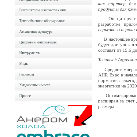
как партнер для
продукты для комм
Вентиляторы и запчасти к ним
Он цитирует Kit
Теплообменное оборудование
разработке прило
серьезного игрока 
Аммиачная арматура
В настоящее врем
Цифровые контроллеры
будут доступны в 
составят от 15,6 д
Инструменты
Tecumseh Argus ко
Медь
Среднетемператур
Ресиверы
AHR Expo в начале
нормативы ежегод
Хладагенты и масла
энергетики на 202
Оптимизирован
Прочее
расширен за счет 
размера.