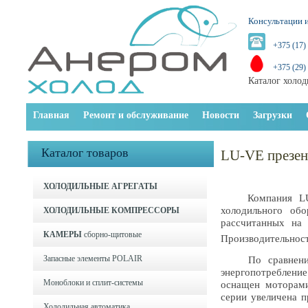
Консультации и
+375 (17)
+375 (29)
Каталог холод
Главная
Ремонт и обслуживание
Новости
Загрузки
Каталог товаров
LU-VE презен
ХОЛОДИЛЬНЫЕ АГРЕГАТЫ
Компания LU-VE
холодильного об
ХОЛОДИЛЬНЫЕ КОМПРЕССОРЫ
рассчитанных на 
КАМЕРЫ
сборно-щитовые
Производительност
Запасные элементы POLAIR
По сравнению с
энергопотреблени
Моноблоки и cплит-системы
оснащен моторами
серии увеличена п
Холодильная автоматика