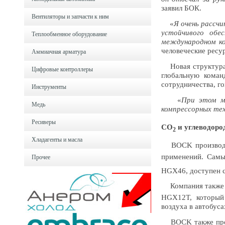
заявил БОК.
Вентиляторы и запчасти к ним
«
Я очень рассч
устойчивого обе
Теплообменное оборудование
международном ко
человеческие ресу
Аммиачная арматура
Новая структура 
Цифровые контроллеры
глобальную кома
сотрудничества, г
Инструменты
«
При этом м
Медь
компрессорных тех
Ресиверы
CO
и углеводоро
2
Хладагенты и масла
BOCK произво
применений. Сам
Прочее
HGX46, доступен с
Компания также н
HGX12T, который
воздуха в автобуса
BOCK также прои