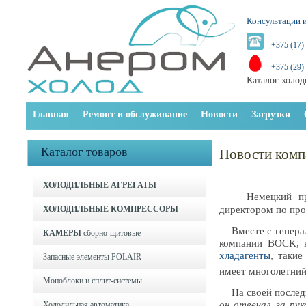
Консультации и
+375 (17)
+375 (29)
Каталог холод
Главная
Ремонт и обслуживание
Новости
Загрузки
Каталог товаров
Новости ком
ХОЛОДИЛЬНЫЕ АГРЕГАТЫ
Немецкий прои
ХОЛОДИЛЬНЫЕ КОМПРЕССОРЫ
директором по про
Вместе с генерал
КАМЕРЫ
сборно-щитовые
компании BOCK, к
хладагенты
, таки
Запасные элементы POLAIR
имеет многолетний
Моноблоки и cплит-системы
На своей последн
он отвечал за ру
Холодильная автоматика