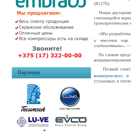
(R1270).
Новая двухцилинд
считающейся вари
транскритические
«
Мы разработал
и внесения еще 
хладагентами
», —
По словам предст
кондиционирования
Полный спектр т
Партнеры
коммерческого и
установках и
тепло