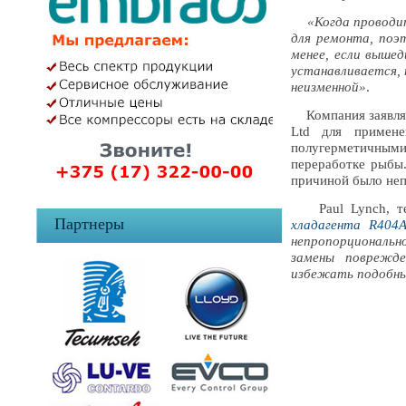
«Когда проводи
для ремонта, поэ
менее, если вышед
устанавливается,
неизменной»
.
Компания заявляет
Ltd для примене
полугерметичным
переработке рыбы.
причиной было неп
Paul Lynch, техн
Партнеры
хладагента
R404
непропорционально
замены поврежде
избежать подобны