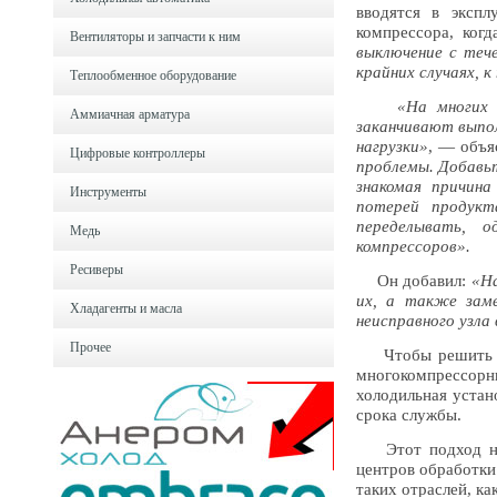
вводятся в эксп
компрессора, ког
Вентиляторы и запчасти к ним
выключение с теч
крайних случаях, 
Теплообменное оборудование
«На многи
Аммиачная арматура
заканчивают выпо
нагрузки»
, — объя
Цифровые контроллеры
проблемы. Добавьт
знакомая причин
Инструменты
потерей продук
переделывать, 
Медь
компрессоров».
Ресиверы
Он добавил:
«На
их, а также зам
Хладагенты и масла
неисправного узла
Прочее
Чтобы решить эту
многокомпрессор
холодильная устан
срока службы.
Этот подход наце
центров обработки
таких отраслей, ка