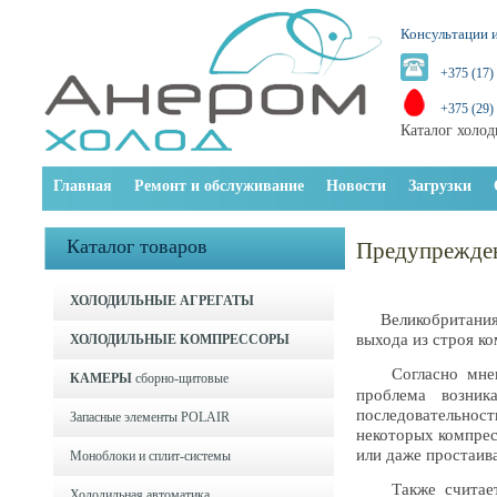
Консультации и
+375 (17)
+375 (29)
Каталог холод
Главная
Ремонт и обслуживание
Новости
Загрузки
Каталог товаров
Предупрежден
ХОЛОДИЛЬНЫЕ АГРЕГАТЫ
Великобритания: 
выхода из строя к
ХОЛОДИЛЬНЫЕ КОМПРЕССОРЫ
Согласно мн
КАМЕРЫ
сборно-щитовые
проблема возник
последовательнос
Запасные элементы POLAIR
некоторых компрес
или даже простаив
Моноблоки и cплит-системы
Также считается
Холодильная автоматика