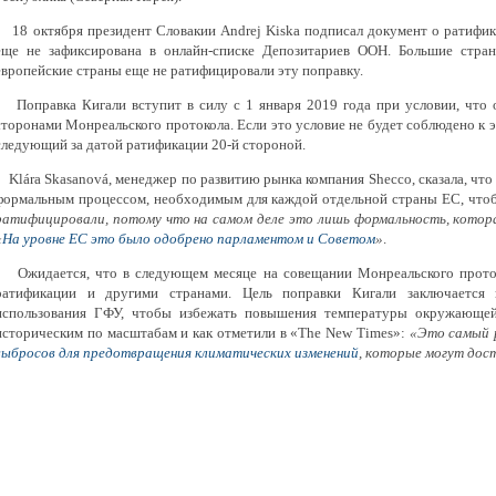
18 октября президент Словакии Andrej Kiska подписал документ о ратифик
еще не зафиксирована в онлайн-списке Депозитариев ООН. Большие стра
европейские страны еще не ратифицировали эту поправку.
Поправка Кигали вступит в силу с 1 января 2019 года при условии, что 
сторонами Монреальского протокола. Если это условие не будет соблюдено к эт
следующий за датой ратификации 20-й стороной.
Klára Skasanová, менеджер по развитию рынка компания Shecco, сказала, что
формальным процессом, необходимым для каждой отдельной страны ЕС, что
ратифицировали, потому что на самом деле это лишь формальность, котор
«
На уровне ЕС это было одобрено парламентом и Советом
»
.
Ожидается, что в следующем месяце на совещании Монреальского протоко
ратификации и другими странами. Цель поправки Кигали заключается 
использования ГФУ, чтобы избежать повышения температуры окружающей
историческим по масштабам и как отметили в «The New Times»:
«Это самый 
выбросов для предотвращения климатических изменений
, которые могут дос