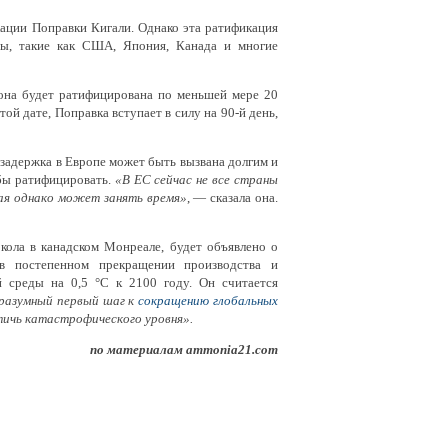
ации Поправки Кигали. Однако эта ратификация
ны, такие как США, Япония, Канада и многие
она будет ратифицирована по меньшей мере 20
ой дате, Поправка вступает в силу на 90-й день,
 задержка в Европе может быть вызвана долгим и
бы ратифицировать.
«В ЕС сейчас не все страны
ая однако может занять время»
, — сказала она.
ла в канадском Монреале, будет объявлено о
в постепенном прекращении производства и
 среды на 0,5 °C к 2100 году. Он считается
разумный первый шаг к
сокращению глобальных
тичь катастрофического уровня».
по материалам ammonia21.com