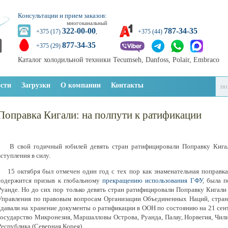
Консультации и прием заказов:
многоканальный
322-00-00
787-34-35
+375 (17)
,
+375 (44)
877-34-35
+375 (29)
Каталог холодильной техники Tecumseh, Danfoss, Polair, Embraco
сти
Загрузки
О компании
Контакты
Поправка Кигали: на полпути к ратификации
В свой годичный юбилей девять стран ратифицировали Поправку Кигали
вступления в силу.
15 октября был отмечен один год с тех пор как знаменательная поправк
содержится призыв к глобальному
прекращению использования ГФУ
, была 
Руанде. Но до сих пор только девять стран ратифицировали Поправку Кигали
Управления по правовым вопросам Организации Объединенных Наций, стран
сдавали на хранение документы о ратификации в ООН по состоянию на 21 сен
государство Микронезия, Маршалловы Острова, Руанда, Палау, Норвегия, Чил
Республика (Северная Корея).