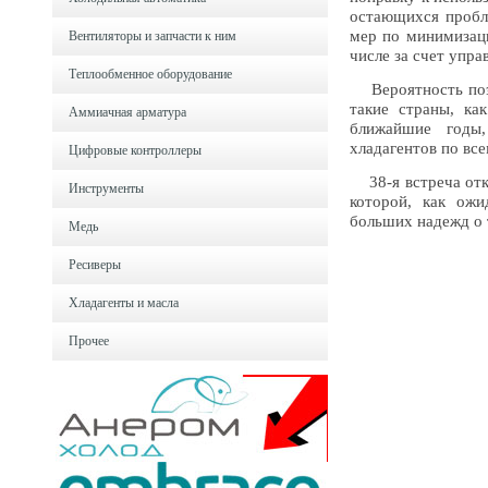
остающихся пробл
мер по минимизаци
Вентиляторы и запчасти к ним
числе за счет упр
Теплообменное оборудование
Вероятность поэта
такие страны, ка
Аммиачная арматура
ближайшие годы,
хладагентов по вс
Цифровые контроллеры
38-я встреча откр
Инструменты
которой, как ожи
больших надежд о 
Медь
Ресиверы
Хладагенты и масла
Прочее