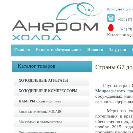
Консультации и
+375 (17)
+375 (29)
Каталог холод
Главная
Ремонт и обслуживание
Новости
Загрузки
Каталог товаров
Страны G7 до
ХОЛОДИЛЬНЫЕ АГРЕГАТЫ
Группа стран G7 
Монреальского пр
ХОЛОДИЛЬНЫЕ КОМПРЕССОРЫ
обсуждаемых мини
КАМЕРЫ
сборно-щитовые
важность сдержива
Меры по сокраще
Запасные элементы POLAIR
потепления в крат
обеспечения продо
Моноблоки и cплит-системы
ноябре 2015 года
поправку к исполь
Холодильная автоматика