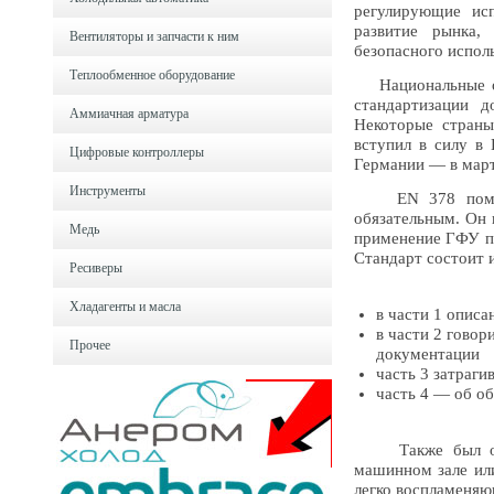
регулирующие исп
развитие рынка,
Вентиляторы и запчасти к ним
безопасного испол
Теплообменное оборудование
Национальные орг
стандартизации д
Аммиачная арматура
Некоторые страны
вступил в силу в 
Цифровые контроллеры
Германии — в март
Инструменты
EN 378 помогает
обязательным. Он 
Медь
применение ГФУ пр
Стандарт состоит 
Ресиверы
Хладагенты и масла
в части 1 описа
в части 2 говор
Прочее
документации
часть 3 затраги
часть 4 — об о
Также был обнов
машинном зале или
легко воспламеняю