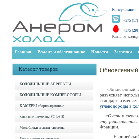
Консультации и
+375 (17)
+375 (29)
Каталог холод
Главная
Ремонт и обслуживание
Новости
Загрузки
Каталог товаров
Обновленный 
ХОЛОДИЛЬНЫЕ АГРЕГАТЫ
Обновленный евр
разъясняет исполь
ХОЛОДИЛЬНЫЕ КОМПРЕССОРЫ
стандарт изменяет
КАМЕРЫ
сборно-щитовые
углеводороды в хо
«Очень многое из
Запасные элементы POLAIR
эту реальность»
,
Франции.
Моноблоки и cплит-системы
Европейский ком
Холодильная автоматика