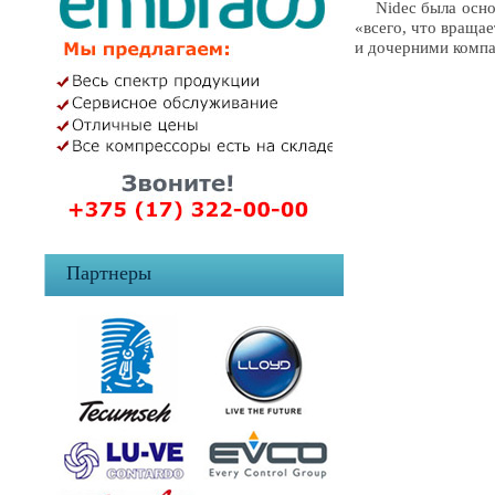
Nidec была основа
«всего, что враща
и дочерними компа
Партнеры