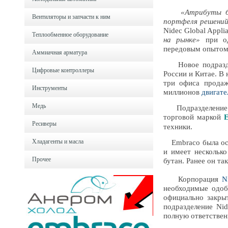
«Атрибуты бр
Вентиляторы и запчасти к ним
портфеля решений
Nidec Global Appli
Теплообменное оборудование
на рынке»
при од
передовым опытом
Аммиачная арматура
Новое подразделе
Цифровые контроллеры
России и Китае. В
три офиса продаж
Инструменты
миллионов
двигате
Медь
Подразделение пр
торговой маркой
Ресиверы
техники.
Хладагенты и масла
Embraco была осно
и имеет нескольк
Прочее
бутан. Ранее он та
Корпорация
N
необходимые одоб
официально закры
подразделение Nid
полную ответствен