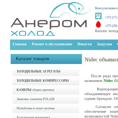
Консультации и
+375 (17)
+375 (29)
Каталог холод
Главная
Ремонт и обслуживание
Новости
Загрузки
Каталог товаров
Nidec объявил
ХОЛОДИЛЬНЫЕ АГРЕГАТЫ
После ряда приоб
названием
Nidec G
ХОЛОДИЛЬНЫЕ КОМПРЕССОРЫ
Корпорация Nide
КАМЕРЫ
сборно-щитовые
объединяющее нес
одним брендом. Об
Запасные элементы POLAIR
Согласно опубли
Моноблоки и cплит-системы
обеспечение вза
возможностей Nide
Холодильная автоматика