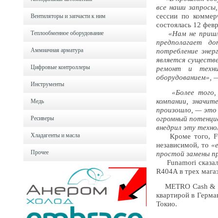
все наши запросы
сессии по коммер
Вентиляторы и запчасти к ним
состоялась 12 февр
Теплообменное оборудование
«Нам не пришл
предполагает д
Аммиачная арматура
потребление энер
является существ
Цифровые контроллеры
ремонт и техни
оборудованием»,
—
Инструменты
«Более того,
компании, значит
Медь
произошло, — это
Ресиверы
огромный потенци
внедрил эту техно
Хладагенты и масла
Кроме того, Funa
независимой, то
«
Прочее
простой замены п
Funamori сказал,
R404A в трех мага
METRO Cash & Car
квартирой в Герма
Токио.