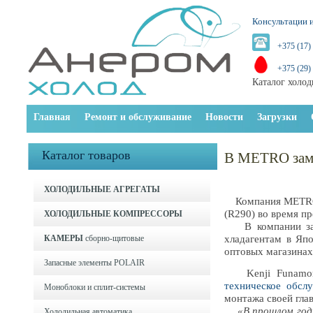
Консультации и
+375 (17)
+375 (29)
Каталог холод
Главная
Ремонт и обслуживание
Новости
Загрузки
Каталог товаров
В METRO заме
ХОЛОДИЛЬНЫЕ АГРЕГАТЫ
Компания METRO C
(R290) во время п
ХОЛОДИЛЬНЫЕ КОМПРЕССОРЫ
В компании заяв
КАМЕРЫ
сборно-щитовые
хладагентам в Яп
оптовых магазина
Запасные элементы POLAIR
Kenji Funamori,
техническое обсл
Моноблоки и cплит-системы
монтажа своей гла
«В прошлом год
Холодильная автоматика