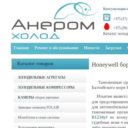
Консультации и
+375 (17)
+375 (29)
Каталог холод
Главная
Ремонт и обслуживание
Новости
Загрузки
Каталог товаров
Honeywell бор
ХОЛОДИЛЬНЫЕ АГРЕГАТЫ
Таможенные орган
Балтийского моря 
ХОЛОДИЛЬНЫЕ КОМПРЕССОРЫ
Изъятие является
КАМЕРЫ
сборно-щитовые
для предотвращени
для автомобильных
Запасные элементы POLAIR
таможенные орган
R1234yf
по всему 
Моноблоки и cплит-системы
судебные иски о н
либо производили,
Холодильная автоматика