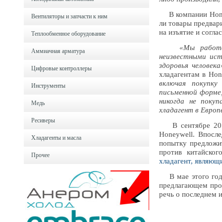
В компании Honeyw
Вентиляторы и запчасти к ним
ли товары предвари
на изъятие и согл
Теплообменное оборудование
«Мы работа
Аммиачная арматура
неизвестными ист
здоровья человека
Цифровые контроллеры
хладагентам в Hon
включая покупку
Инструменты
письменной форме,
никогда не покуп
Медь
хладагент в Европ
Ресиверы
В сентябре 2019
Honeywell. Впосл
Хладагенты и масла
попытку предложит
против китайског
Прочее
хладагент, являю
В мае этого года 
предлагающем прод
речь о последнем 