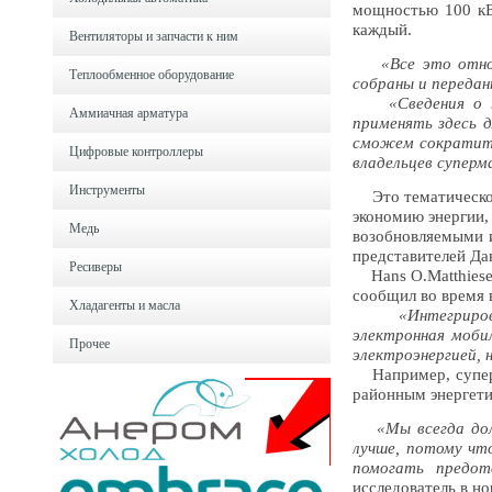
мощностью 100 кВт
каждый.
Вентиляторы и запчасти к ним
«Все это отно
Теплообменное оборудование
собраны и передан
«Сведения о
Аммиачная арматура
применять здесь 
сможем сократить
Цифровые контроллеры
владельцев суперм
Инструменты
Это тематическое
экономию энергии,
Медь
возобновляемыми и
представителей Да
Ресиверы
Hans O.Matthiesen
сообщил во время 
Хладагенты и масла
«Интегриров
электронная моби
Прочее
электроэнергией, 
Например, суперм
районным энергети
«Мы всегда до
лучше, потому чт
помогать предот
исследователь в н