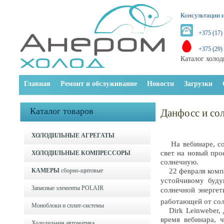
Консультации и
+375 (17)
+375 (29)
Каталог холод
Главная
Ремонт и обслуживание
Новости
Загрузки
Каталог товаров
Данфосс и сол
ХОЛОДИЛЬНЫЕ АГРЕГАТЫ
На вебинаре, сос
свет на новый про
ХОЛОДИЛЬНЫЕ КОМПРЕССОРЫ
солнечную.
КАМЕРЫ
сборно-щитовые
22 февраля комп
устойчивому буд
Запасные элементы POLAIR
солнечной энерге
работающей от сол
Моноблоки и cплит-системы
Dirk Leinweber, д
время вебинара, 
Холодильная автоматика