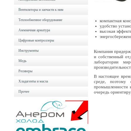
Вентиляторы и запчасти к ним
Теплообменное оборудование
компактная кон
удобство устан
Аммиачная арматура
высокая эффект
энергосбережен
Цифровые контроллеры
Инструменты
Компания придержи
и собственный отд
Медь
лаборатории мир
производительность
Ресиверы
В настоящее врем
Хладагенты и масла
среде, поэтому 
промышленности и
Прочее
очередь ориентиру