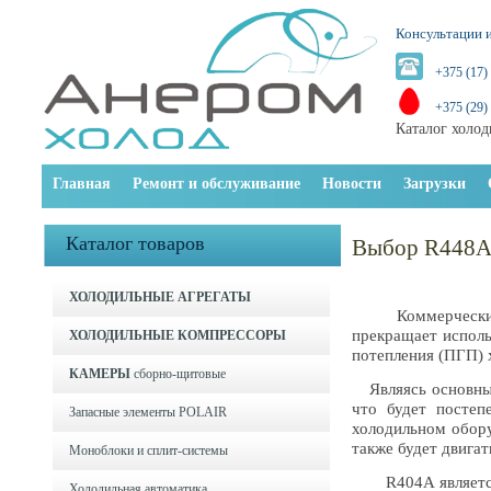
Консультации и
+375 (17)
+375 (29)
Каталог холод
Главная
Ремонт и обслуживание
Новости
Загрузки
Каталог товаров
Выбор R448A 
ХОЛОДИЛЬНЫЕ АГРЕГАТЫ
Коммерческий пр
прекращает испол
ХОЛОДИЛЬНЫЕ КОМПРЕССОРЫ
потепления (ПГП) 
КАМЕРЫ
сборно-щитовые
Являясь основным
что будет постеп
Запасные элементы POLAIR
холодильном обору
также будет двигат
Моноблоки и cплит-системы
R404A является с
Холодильная автоматика