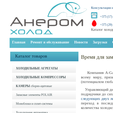
Консультации и
+375 (17)
+375 (29)
Каталог холод
Главная
Ремонт и обслуживание
Новости
Загрузки
Каталог товаров
Время для за
ХОЛОДИЛЬНЫЕ АГРЕГАТЫ
Компания A-Gas,
всему миру, при
ХОЛОДИЛЬНЫЕ КОМПРЕССОРЫ
(потенциалом глоб
КАМЕРЫ
сборно-щитовые
Управляющий дирек
подрядчики до си
Запасные элементы POLAIR
следующих двух ле
переход в после
Моноблоки и cплит-системы
количества холоди
Холодильная автоматика