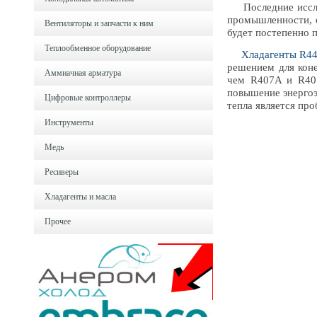
Последние исслед
промышленности, о
Вентиляторы и запчасти к ним
будет постепенно 
Теплообменное оборудование
Хладагенты R4
решением для кон
Аммиачная арматура
чем R407A и R407
повышение энергоэ
Цифровые контроллеры
тепла является про
Инструменты
Медь
Ресиверы
Хладагенты и масла
Прочее