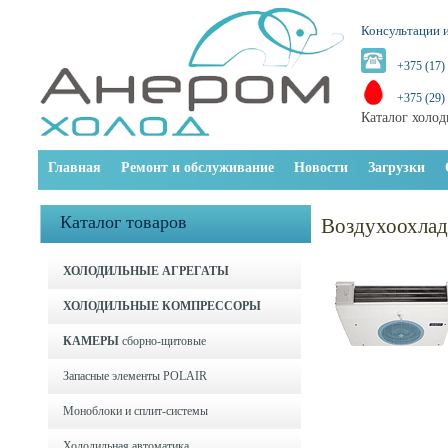
Консультации и
+375 (17)
+375 (29)
Каталог холод
Главная
Ремонт и обслуживание
Новости
Загрузки
Каталог товаров
Воздухоохла
ХОЛОДИЛЬНЫЕ АГРЕГАТЫ
ХОЛОДИЛЬНЫЕ КОМПРЕССОРЫ
КАМЕРЫ
сборно-щитовые
Запасные элементы POLAIR
Моноблоки и cплит-системы
Холодильная автоматика