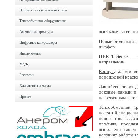
Вентиляторы и запчасти к ним
Теплообменное оборудование
высококачественн
Аммиачная арматура
Новый модельный 
Цифровые контроллеры
шкафов.
Инструменты
HER T Series
— о
направлении.
Медь
Корпус
: алюминие
Ресиверы
порошковой краско
Хладагенты и масла
Для обеспечения 
боковые панели и
Прочее
нагревателям и те
Теплообменник:
тр
насечкой специаль
нового типа высок
профиля, предна
выполнены таким 
условиях работы в