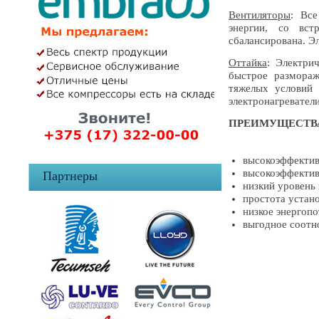
Вентиляторы
: Вс
энергии, со вст
сбалансирована. Э
Оттайка
: Электри
быстрое размораж
тяжелых условий 
электронагревател
ПРЕИМУЩЕСТВ
высокоэффекти
высокоэффекти
Партнеры
низкий уровень
простота устан
низкое энергоп
выгодное соотн