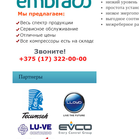
низкий уровень
простота устан
низкое энергоп
выгодное соотн
межреберное рас
Партнеры