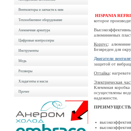
Вентиляторы и запчасти к ним
HISPANIA REFR
Теплообменное оборудование
которое производи
Высокоэффектив
Аммиачная арматура
алюминиевых пласт
Цифровые контроллеры
Корпус
: алюминие
Безвреден для окр
Инструменты
Двигатели вентиля
Медь
защитой от вибрац
Ресиверы
Оттайка
: нагреват
Хладагенты и масла
Электрическая час
Клеммная коробка 
Прочее
осуществлены вод
надежности.
ПРЕИМУЩЕСТВ
высокоэффектив
высокоэффекти