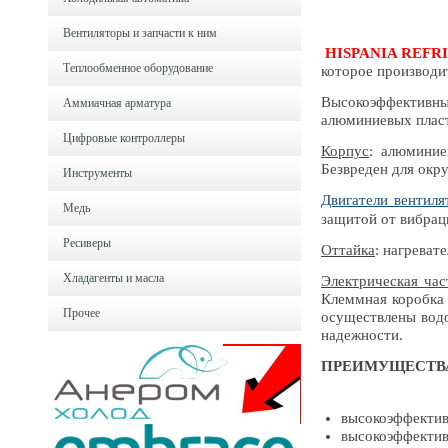
Вентиляторы и запчасти к ним
HISPANIA REFR
Теплообменное оборудование
которое производи
Высокоэффектив
Аммиачная арматура
алюминиевых пласт
Цифровые контроллеры
Корпус
: алюминие
Безвреден для окр
Инструменты
Двигатели вентиля
Медь
защитой от вибрац
Ресиверы
Оттайка
: нагреват
Хладагенты и масла
Электрическая час
Клеммная коробка 
Прочее
осуществлены вод
надежности.
ПРЕИМУЩЕСТВ
высокоэффектив
высокоэффекти