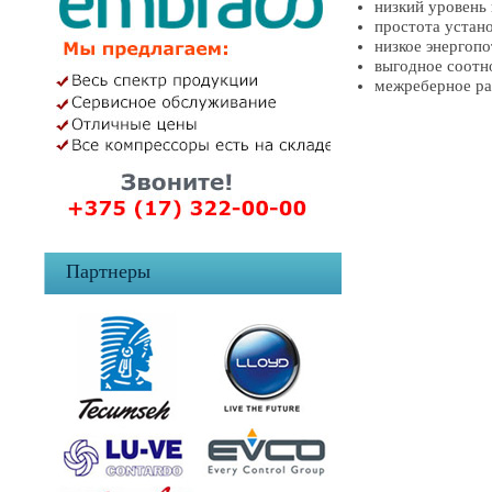
низкий уровень
простота устан
низкое энергоп
выгодное соотн
межреберное рас
Партнеры