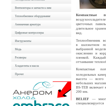
Вентиляторы и запчасти к ним
Компактные по
Теплообменное оборудование
воздухоохладителе
цветочных павил
Аммиачная арматура
длительное хране
Цифровые контроллеры
вид.
Теплообменник в
Инструменты
в шахматном по
выбранной модели
Медь
окислению и кор
пленкой. Кажды
Ресиверы
оттаивание теплоо
Хладагенты и масла
Компактные
по
Прочее
холодильных каме
высота — всего 
небольших магазин
ВS-ТЕВ включает м
200 мм.
BELIEF
— многоп
специализирует