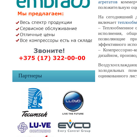
агрегатов
коммерч
положительную оце
На сегодняшний д
включает
теплообм
– Теплообменное о
исполнения, общ
позволяющие п
эффективного испо
– Компрессорно-к
дизайном, произво
Воздухоохлаждающи
холодильных пом
Партнеры
оцинкованного лис