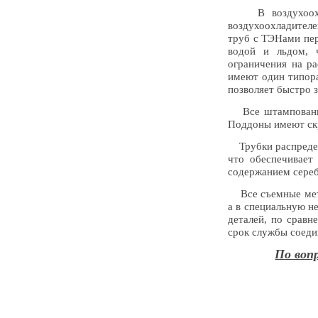
В воздухоохлад
воздухоохладител
труб с ТЭНами пер
водой и льдом, 
ограничения на ра
имеют один типора
позволяет быстро 
Все штампованные
Поддоны имеют скр
Трубки распредел
что обеспечивает
содержанием сере
Все съемные метал
а в специальную н
деталей, по сравн
срок службы соеди
По воп
+375 (