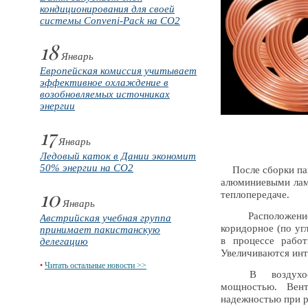
кондиционирования для своей
системы Conveni-Pack на CO2
18
Январь
Европейская комиссия учитывает
эффективное охлаждение в
возобновляемых источниках
энергии
17
Январь
Ледовый каток в Дании экономит
50% энергии на CO2
После сборки пак
алюминиевыми лам
10
теплопередаче.
Январь
Расположение вн
Австрийская учебная группа
коридорное (по уг
принимает пакистанскую
в процессе рабо
делегацию
Увеличиваются инт
•
Читать остальные новости >>
В воздухоохла
мощностью. Вен
надежностью при р