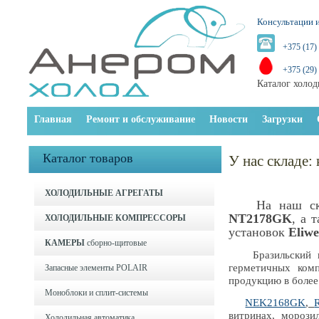
Консультации и
+375 (17)
+375 (29)
Каталог холод
Главная
Ремонт и обслуживание
Новости
Загрузки
Каталог товаров
У нас складе:
ХОЛОДИЛЬНЫЕ АГРЕГАТЫ
На наш с
NT2178GK
, а 
ХОЛОДИЛЬНЫЕ КОМПРЕССОРЫ
установок
Eliwe
КАМЕРЫ
сборно-щитовые
Бразильский кон
герметичных комп
Запасные элементы POLAIR
продукцию в более
Моноблоки и cплит-системы
NEK2168GK
,
витринах, морози
Холодильная автоматика