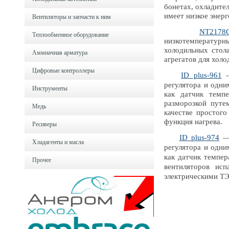
бонетах, охладите
имеет низкое энер
Вентиляторы и запчасти к ним
NT2178
Теплообменное оборудование
низкотемператур
холодильных стола
Аммиачная арматура
агрегатов для хол
Цифровые контроллеры
ID plus-961
—
регулятора и одни
Инструменты
как датчик темпе
разморозкой путе
Медь
качестве простого
функция нагрева.
Ресиверы
ID plus-974
— 
Хладагенты и масла
регулятора и одни
как датчик темпер
Прочее
вентиляторов исп
электрическими Т