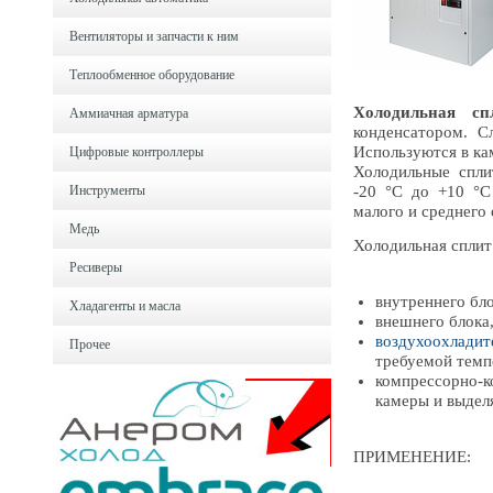
Вентиляторы и запчасти к ним
Теплообменное оборудование
Холодильная спл
Аммиачная арматура
конденсатором. 
Используются в ка
Цифровые контроллеры
Холодильные спли
Инструменты
-20 °С до +10 °С
малого и среднего
Медь
Холодильная сплит 
Ресиверы
внутреннего бл
Хладагенты и масла
внешнего блока,
воздухоохладит
Прочее
требуемой темп
компрессорно-к
камеры и выделя
ПРИМЕНЕНИЕ: