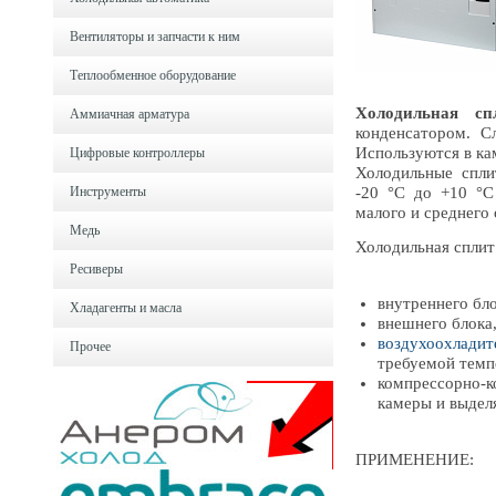
Вентиляторы и запчасти к ним
Теплообменное оборудование
Холодильная спл
Аммиачная арматура
конденсатором. 
Используются в ка
Цифровые контроллеры
Холодильные спли
Инструменты
-20 °С до +10 °С
малого и среднего
Медь
Холодильная сплит 
Ресиверы
внутреннего бл
Хладагенты и масла
внешнего блока,
воздухоохладит
Прочее
требуемой темп
компрессорно-к
камеры и выделя
ПРИМЕНЕНИЕ: