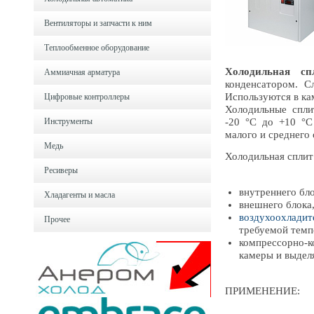
Вентиляторы и запчасти к ним
Теплообменное оборудование
Холодильная спл
Аммиачная арматура
конденсатором. 
Используются в ка
Цифровые контроллеры
Холодильные спли
Инструменты
-20 °С до +10 °С
малого и среднего
Медь
Холодильная сплит 
Ресиверы
внутреннего бл
Хладагенты и масла
внешнего блока,
воздухоохладит
Прочее
требуемой темп
компрессорно-к
камеры и выделя
ПРИМЕНЕНИЕ: