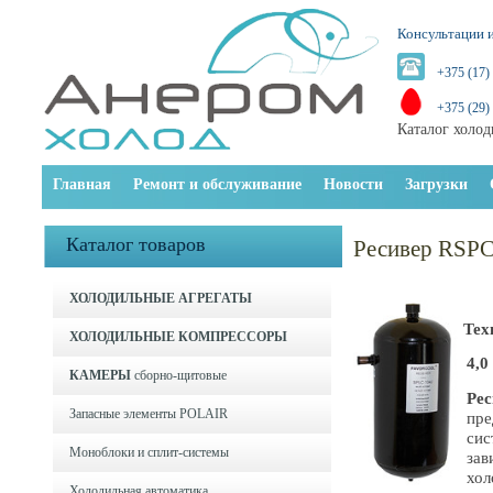
Консультации и
+375 (17)
+375 (29)
Каталог холод
Главная
Ремонт и обслуживание
Новости
Загрузки
Каталог товаров
Ресивер RSPC
ХОЛОДИЛЬНЫЕ АГРЕГАТЫ
Тех
ХОЛОДИЛЬНЫЕ КОМПРЕССОРЫ
4,0
КАМЕРЫ
сборно-щитовые
Ре
Запасные элементы POLAIR
пре
сис
Моноблоки и cплит-системы
зав
хол
Холодильная автоматика