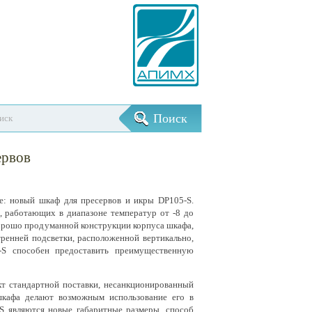
ервов
е: новый шкаф для пресервов и икры DP105-S.
 работающих в диапазоне температур от -8 до
хорошо продуманной конструкции корпуса шкафа,
тренней подсветки, расположенной вертикально,
S способен предоставить преимущественную
т стандартной поставки, несанкционированный
шкафа делают возможным использование его в
S являются новые габаритные размеры, способ