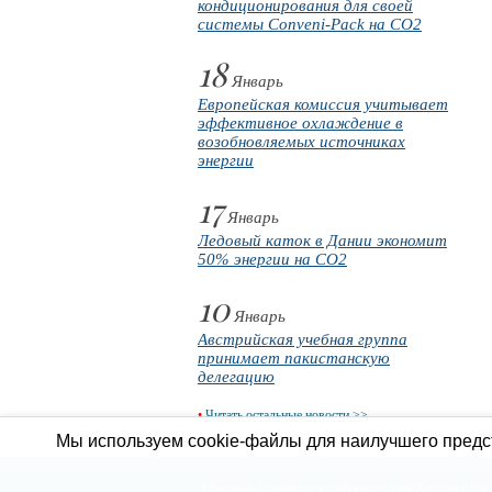
кондиционирования для своей
системы Conveni-Pack на CO2
18
Январь
Европейская комиссия учитывает
эффективное охлаждение в
возобновляемых источниках
энергии
17
Январь
Ледовый каток в Дании экономит
50% энергии на CO2
10
Январь
Австрийская учебная группа
принимает пакистанскую
делегацию
•
Читать остальные новости >>
Мы используем cookie-файлы для наилучшего предст
Продажа холодильного оборудования
Холодильное 