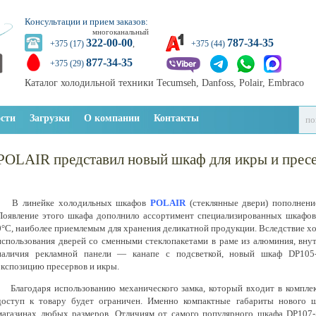
Консультации и прием заказов:
многоканальный
322-00-00
787-34-35
+375 (17)
,
+375 (44)
877-34-35
+375 (29)
Каталог холодильной техники Tecumseh, Danfoss, Polair, Embraco
сти
Загрузки
О компании
Контакты
POLAIR представил новый шкаф для икры и прес
В линейке холодильных шкафов
POLAIR
(стеклянные двери) пополнени
Появление этого шкафа дополнило ассортимент специализированных шкафов,
0°C, наиболее приемлемым для хранения деликатной продукции. Вследствие 
использования дверей со сменными стеклопакетами в раме из алюминия, вну
наличия рекламной панели — канапе с подсветкой, новый шкаф DP105-
экспозицию пресервов и икры.
Благодаря использованию механического замка, который входит в комплек
доступ к товару будет ограничен. Именно компактные габариты нового 
магазинах любых размеров. Отличиям от самого популярного шкафа DP107-