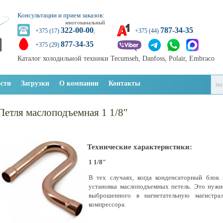
Консультации и прием заказов:
многоканальный
322-00-00
787-34-35
+375 (17)
,
+375 (44)
877-34-35
+375 (29)
Каталог холодильной техники Tecumseh, Danfoss, Polair, Embraco
сти
Загрузки
О компании
Контакты
Петля маслоподъемная 1 1/8″
Технические характеристики:
1 1/8″
В тех случаях, когда конденсаторный блок
установка маслоподъемных петель. Это нужн
выброшенного в нагнетательную магистра
компрессора.