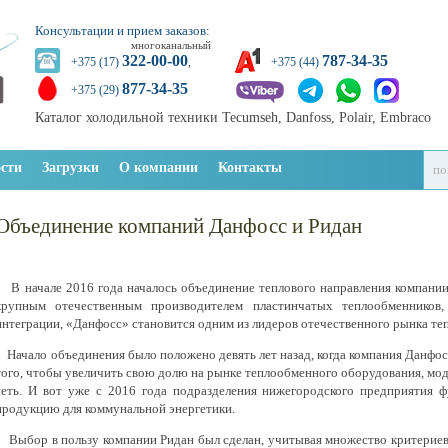
Консультации и прием заказов:
многоканальный
322-00-00
787-34-35
+375 (17)
,
+375 (44)
877-34-35
+375 (29)
Каталог холодильной техники Tecumseh, Danfoss, Polair, Embraco
сти
Загрузки
О компании
Контакты
Объединение компаний Данфосс и Ридан
В начале 2016 года началось объединение теплового направления компании 
крупным отечественным производителем пластинчатых теплообменников
интеграции, «Данфосс» становится одним из лидеров отечественного рынка т
Начало объединения было положено девять лет назад, когда компания Данфо
того, чтобы увеличить свою долю на рынке теплообменного оборудования, мо
сеть. И вот уже с 2016 года подразделения нижегородского предприятия ф
продукцию для коммунальной энергетики.
Выбор в пользу компании Ридан был сделан, учитывая множество критериев,