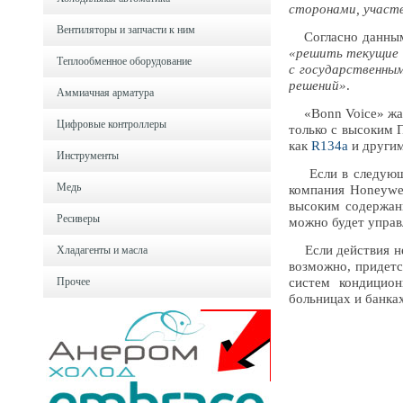
сторонами, участ
Вентиляторы и запчасти к ним
Согласно данным «
«решить текущие п
Теплообменное оборудование
с государственны
решений»
.
Аммиачная арматура
«Bonn Voice» жалу
Цифровые контроллеры
только с высоким 
как
R134a
и другим
Инструменты
Если в следующем
Медь
компания Honeywe
высоким содержани
Ресиверы
можно будет управ
Если действия не 
Хладагенты и масла
возможно, придетс
Прочее
систем кондицион
больницах и банка