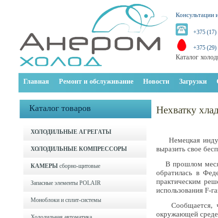
Консультации и
+375 (17)
+375 (29)
Каталог холод
Главная
Ремонт и обслуживание
Новости
Загрузки
Каталог товаров
Нехватку хлад
ХОЛОДИЛЬНЫЕ АГРЕГАТЫ
Немецкая индустр
выразить свое бес
ХОЛОДИЛЬНЫЕ КОМПРЕССОРЫ
В прошлом месяце
КАМЕРЫ
сборно-щитовые
обратилась в Фед
практическим реше
Запасные элементы POLAIR
использования F-га
Моноблоки и cплит-системы
Сообщается, что
окружающей среде
Холодильная автоматика