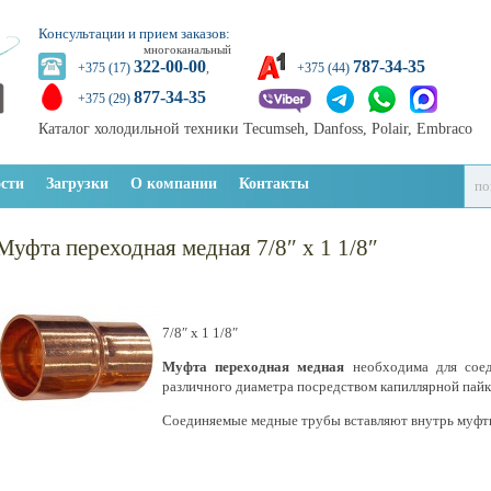
Консультации и прием заказов:
многоканальный
322-00-00
787-34-35
+375 (17)
,
+375 (44)
877-34-35
+375 (29)
Каталог холодильной техники Tecumseh, Danfoss, Polair, Embraco
сти
Загрузки
О компании
Контакты
Муфта переходная медная 7/8″ х 1 1/8″
7/8″ х 1 1/8″
Муфта переходная медная
необходима для соед
различного диаметра посредством капиллярной пайк
Соединяемые медные трубы вставляют внутрь муфты