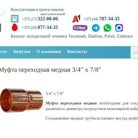
Консультации и прием заказов:
многоканальный
322-00-00
787-34-35
+375 (17)
,
+375 (44)
877-34-35
+375 (29)
Каталог холодильной техники Tecumseh, Danfoss, Polair, Embraco
сти
Загрузки
О компании
Контакты
Муфта переходная медная 3/4″ х 7/8″
3/4″ х 7/8″
Муфта переходная медная
необходима для соед
различного диаметра посредством капиллярной пайк
Соединяемые медные трубы вставляют внутрь муфты