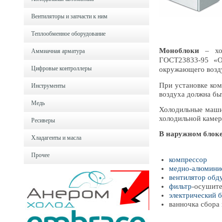
Вентиляторы и запчасти к ним
Теплообменное оборудование
Моноблоки
– хол
Аммиачная арматура
ГОСТ23833-95 «O
Цифровые контроллеры
окружающего возду
При установке ком
Инструменты
воздуха должна бы
Медь
Холодильные машин
холодильной камер
Ресиверы
В наружном блоке
Хладагенты и масла
Прочее
компрессор
медно-алюмини
вентилятор обд
фильтр
-осушите
электрический 
ванночка сбора