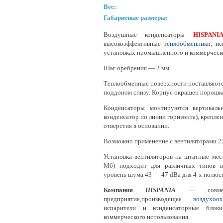
Вес:
Габаритные размеры:
Воздушные конденсаторы
HISPANI
высокоэффективные
теплообменники
, и
установках промышленного и коммерческо
Шаг оребрения — 2 мм.
Теплообменные поверхности поставляютс
поддоном снизу. Корпус окрашен порошко
Конденсаторы монтируются вертикаль
конденсатор по линии горизонта), крепле
отверстия в основании.
Возможно применение с вентиляторами 22
Установка вентиляторов на штатные мес
М6) подходит для различных типов в
уровень шума 43 — 47 dBa для 4-х полюс
Компания
HISPANIA
—
совмест
предприятие,производящее
воздухоох
испарители и конденсаторные блоки
коммерческого использования.