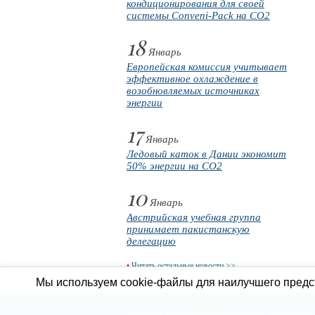
кондиционирования для своей
системы Conveni-Pack на CO2
18
Январь
Европейская комиссия учитывает
эффективное охлаждение в
возобновляемых источниках
энергии
17
Январь
Ледовый каток в Дании экономит
50% энергии на CO2
10
Январь
Австрийская учебная группа
принимает пакистанскую
делегацию
•
Читать остальные новости >>
Мы используем cookie-файлы для наилучшего предст
Продажа холодильного оборудования
Холодильное 