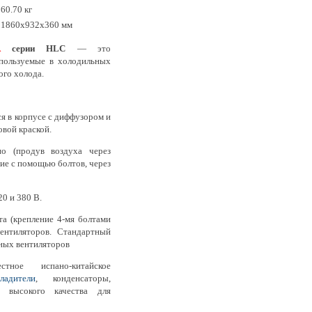
60.70 кг
1860х932х360 мм
A
серии HLC
— это
спользуемые в холодильных
го холода.
я в корпусе с диффузором и
вой краской.
но (продув воздуха через
ние с помощью болтов, через
0 и 380 В.
та (крепление 4-мя болтами
ентиляторов. Стандартный
ных вентиляторов
ное испано-китайское
ладители
, конденсаторы,
 высокого качества для