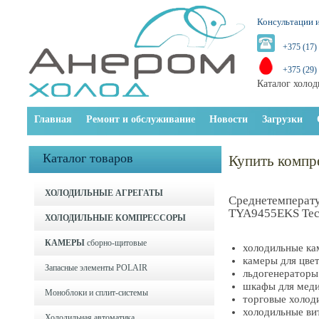
Консультации и
+375 (17)
+375 (29)
Каталог холод
Главная
Ремонт и обслуживание
Новости
Загрузки
Каталог товаров
Купить комп
ХОЛОДИЛЬНЫЕ АГРЕГАТЫ
Среднетемперат
TYA9455EKS Tec
ХОЛОДИЛЬНЫЕ КОМПРЕССОРЫ
КАМЕРЫ
сборно-щитовые
холодильные к
камеры для цве
Запасные элементы POLAIR
льдогенераторы
шкафы для меди
Моноблоки и cплит-системы
торговые холод
холодильные ви
Холодильная автоматика