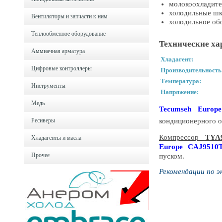
молокоохладите
холодильные ш
Вентиляторы и запчасти к ним
холодильное об
Теплообменное оборудование
Технические ха
Аммиачная арматура
Хладагент:
Цифровые контроллеры
Производительность
Температура:
Инструменты
Напряжение:
Медь
Tecumseh Europe
кондиционерного о
Ресиверы
Компрессор
TYA
Хладагенты и масла
Europe
CAJ9510
Прочее
пуском.
Рекомендации по э