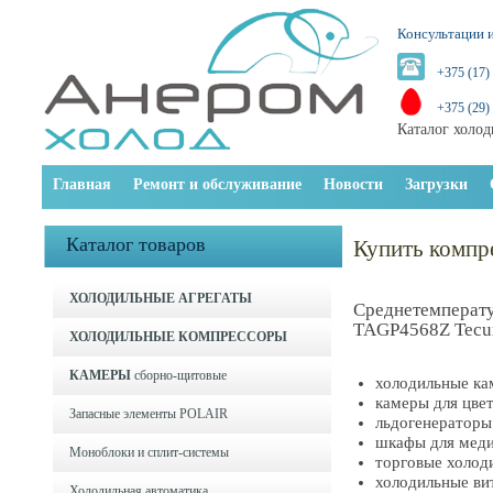
Консультации и
+375 (17)
+375 (29)
Каталог холод
Главная
Ремонт и обслуживание
Новости
Загрузки
Каталог товаров
Купить комп
ХОЛОДИЛЬНЫЕ АГРЕГАТЫ
Среднетемперат
TAGP4568Z Tecu
ХОЛОДИЛЬНЫЕ КОМПРЕССОРЫ
КАМЕРЫ
сборно-щитовые
холодильные к
камеры для цве
Запасные элементы POLAIR
льдогенераторы
шкафы для меди
Моноблоки и cплит-системы
торговые холод
холодильные ви
Холодильная автоматика