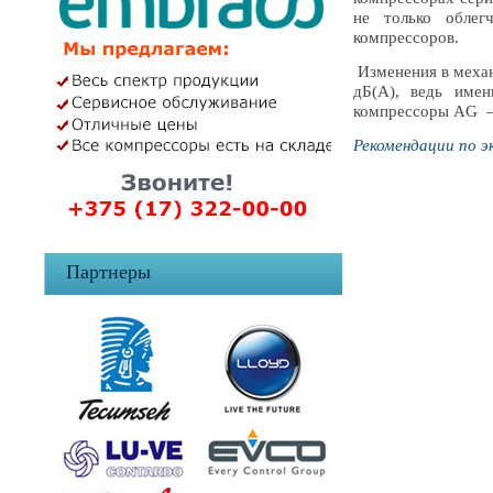
не только облег
компрессоров.
Изменения в механ
дБ(А), ведь име
компрессоры AG — 
Рекомендации по э
Партнеры