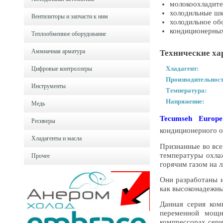
молокоохладите
холодильные ш
Вентиляторы и запчасти к ним
холодильное об
кондиционерных
Теплообменное оборудование
Аммиачная арматура
Технические ха
Хладагент:
Цифровые контроллеры
Производительност
Инструменты
Температура:
Напряжение:
Медь
Tecumseh Europe
Ресиверы
кондиционерного о
Хладагенты и масла
Признанные во вс
температуры охла
Прочее
горячим газом на 
Они разработаны 
как высоконадежны
Данная серия ком
переменной мощн
компрессорах сери