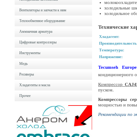
молокоохладите
холодильные ш
Вентиляторы и запчасти к ним
холодильное об
Теплообменное оборудование
Технические ха
Аммиачная арматура
Хладагент:
Цифровые контроллеры
Производительность
Температура:
Инструменты
Напряжение:
Медь
Tecumseh Europe
кондиционерного о
Ресиверы
Компрессор
CAJ4
Хладагенты и масла
пуском.
Прочее
Компрессоры се
мощностью и повы
Рекомендации по э