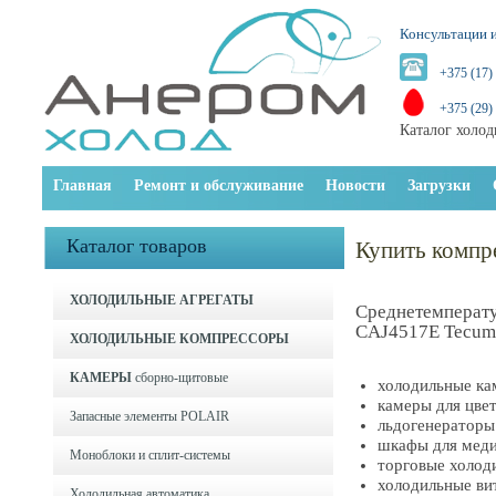
Консультации и
+375 (17)
+375 (29)
Каталог холод
Главная
Ремонт и обслуживание
Новости
Загрузки
Каталог товаров
Купить комп
ХОЛОДИЛЬНЫЕ АГРЕГАТЫ
Среднетемперат
CAJ4517E Tecum
ХОЛОДИЛЬНЫЕ КОМПРЕССОРЫ
КАМЕРЫ
сборно-щитовые
холодильные к
камеры для цве
Запасные элементы POLAIR
льдогенераторы
шкафы для меди
Моноблоки и cплит-системы
торговые холод
холодильные ви
Холодильная автоматика