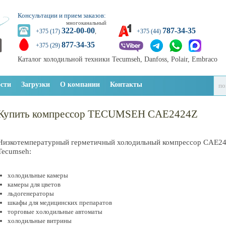
Консультации и прием заказов:
многоканальный
322-00-00
787-34-35
+375 (17)
,
+375 (44)
877-34-35
+375 (29)
Каталог холодильной техники Tecumseh, Danfoss, Polair, Embraco
сти
Загрузки
О компании
Контакты
Купить компрессор TECUMSEH CAE2424Z
Низкотемпературный герметичный холодильный компрессор CAE2
Tecumseh:
холодильные камеры
камеры для цветов
льдогенераторы
шкафы для медицинских препаратов
торговые холодильные автоматы
холодильные витрины