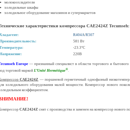
молокоохладители
холодильные шкафы
холодильное оборудование магазинов и супермаркетов
Технические характеристики компрессора CAE2424Z Tecumseh:
Хладагент:
R404А
/
R507
Производительность:
581 Вт
Температура:
-23.3°С
Напряжение:
220В
Tecumseh Europe
— признанный специалист в области торгового и бытового 
®
под торговой маркой
L’Unité Hermétique
.
Компрессор
CAE2424Z
— поршневой герметичный однофазный низкотемпера
для холодильного оборудования малой мощности. Компрессор нового покол
холодильным коэффициентом.
ВНИМАНИЕ!
Компрессор
CAE2424Z
снят с производства и заменен на компрессор нового 