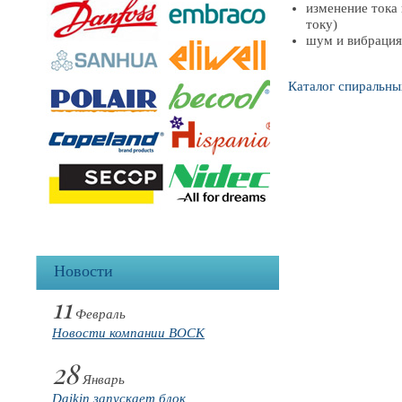
изменение тока
току)
шум и вибрация
Каталог спиральны
Новости
11
Февраль
Новости компании BOCK
28
Январь
Daikin запускает блок