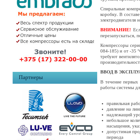
Спиральные компре
коробку. В состав
электродвигателя 
ВНИМАНИЕ!
Есл
перезапускаться, п
Компрессоры серии
084-185) и от -35
требуют вентилято
производительност
ВВОД В ЭКСПЛ
Партнеры
В течение первых 
работы системы дл
правильная раб
давление на ли
надлежащий уро
небольшое коли
насыщения, указ
допустимая про
периода