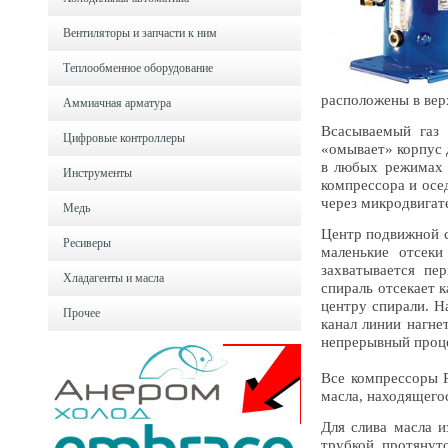
Вентиляторы и запчасти к ним
Теплообменное оборудование
расположены в вер
Аммиачная арматура
Всасываемый газ 
Цифровые контроллеры
«омывает» корпус 
в любых режимах р
Инструменты
компрессора и осе
через микродвигате
Медь
Центр подвижной с
Ресиверы
маленькие отсек
захватывается п
Хладагенты и масла
спираль отсекает 
центру спирали. Н
Прочее
канал линии нагне
непрерывный проце
Все компрессоры P
масла, находящегос
Для слива масла и
трубкой, протянуто