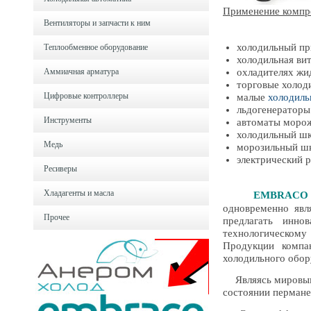
Применение компр
Вентиляторы и запчасти к ним
холодильный пр
Теплообменное оборудование
холодильная ви
Аммиачная арматура
охладителях жи
торговые холод
Цифровые контроллеры
малые
холодиль
льдогенераторы
Инструменты
автоматы моро
холодильный ш
Медь
морозильный ш
электрический 
Ресиверы
Хладагенты и масла
EMBRACO
одновременно явл
Прочее
предлагать инно
технологическому
Продукции компа
холодильного обор
Являясь мировым 
состоянии пермане