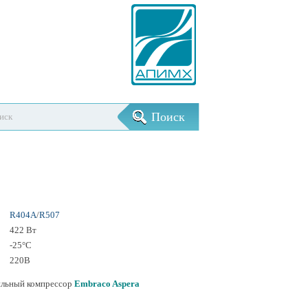
R404A
/
R507
422 Вт
-25°С
220В
ильный компрессор
Embraco Aspera