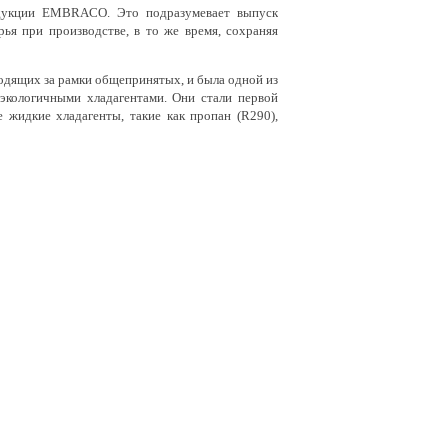
дукции EMBRACO. Это подразумевает выпуск
я при производстве, в то же время, сохраняя
дящих за рамки общепринятых, и была одной из
экологичными хладагентами. Они стали первой
 жидкие хладагенты, такие как пропан (R290),