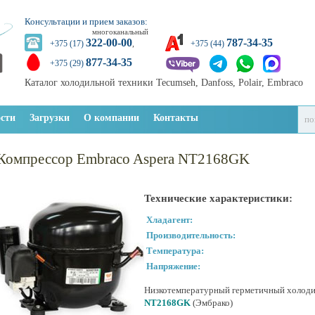
Консультации и прием заказов:
многоканальный
322-00-00
787-34-35
+375 (17)
,
+375 (44)
877-34-35
+375 (29)
Каталог холодильной техники Tecumseh, Danfoss, Polair, Embraco
сти
Загрузки
О компании
Контакты
Компрессор Embraco Aspera NT2168GK
Технические характеристики:
Хладагент:
Производительность:
Температура:
Напряжение:
Низкотемпературный герметичный холод
NT2168GK
(Эмбрако)