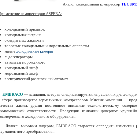
Аналог холодильный компрессор
TECUM
Применение компрессоров ASPERA:
холодильный прилавок
холодильная витрина
охладителях жидкости
торговые холодильные и морозильные аппараты
малые
холодильные камеры
льдогенераторы
автоматы мороженного
холодильный шкаф
морозильный шкаф
электрический разливочный автомат
EMBRACO
— компания, которая специализируется на решениях для холоди
в сфере производства герметичных компрессоров. Миссия компании — пре
качества жизни, уделяя постоянное внимание технологическому соверше
экономической ответственности. Продукции компании доверяют крупней
коммерческого холодильного оборудования.
Являясь мировым лидером, EMBRACO старается опередить изменения рын
перманентного преобразования.