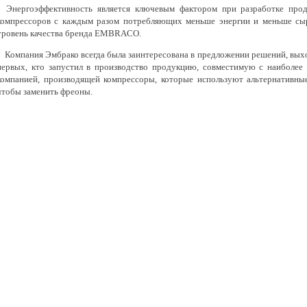
Энергоэффективность является ключевым фактором при разработке про
компрессоров с каждым разом потребляющих меньше энергии и меньше сырь
уровень качества бренда EMBRACO.
Компания Эмбрако всегда была заинтересована в предложении решений, выхо
первых, кто запустил в производство продукцию, совместимую с наиболее 
компанией, производящей компрессоры, которые используют альтернативные
чтобы заменить фреоны.