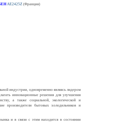
SEH
AE2425Z
(Франция)
льной индустрии, одновременно являясь лидером
длагать инновационные решения для улучшения
нству, а также социальной, экологической и
шие производители бытовых холодильников и
ка и в связи с этим находится в состоянии