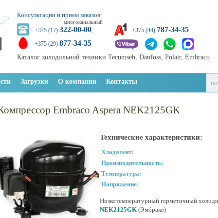
Консультации и прием заказов:
многоканальный
322-00-00
787-34-35
+375 (17)
,
+375 (44)
877-34-35
+375 (29)
Каталог холодильной техники Tecumseh, Danfoss, Polair, Embraco
сти
Загрузки
О компании
Контакты
Компрессор Embraco Aspera NEK2125GK
Технические характеристики:
Хладагент:
Производительность:
Температура:
Напряжение:
Низкотемпературный герметичный холод
NEK2125GK
(Эмбрако)