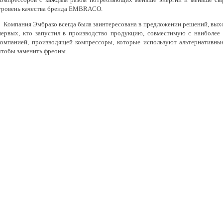
уровень качества бренда EMBRACO.
Компания Эмбрако всегда была заинтересована в предложении решений, выхо
первых, кто запустил в производство продукцию, совместимую с наиболее 
компанией, производящей компрессоры, которые используют альтернативные
чтобы заменить фреоны.