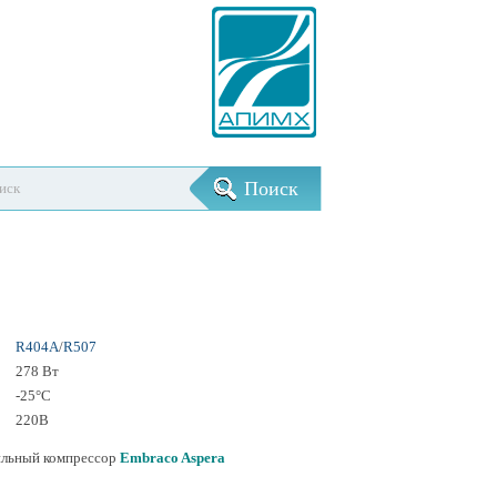
R404A
/
R507
278 Вт
-25°С
220В
ильный компрессор
Embraco Aspera