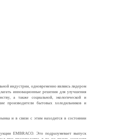
льной индустрии, одновременно являясь лидером
длагать инновационные решения для улучшения
нству, а также социальной, экологической и
шие производители бытовых холодильников и
ка и в связи с этим находится в состоянии
дукции EMBRACO. Это подразумевает выпуск
я при производстве, в то же время, сохраняя