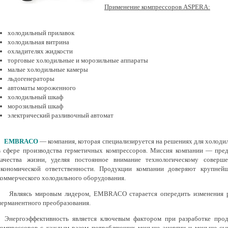
Применение компрессоров ASPERA:
холодильный прилавок
холодильная витрина
охладителях жидкости
торговые холодильные и морозильные аппараты
малые холодильные камеры
льдогенераторы
автоматы мороженного
холодильный шкаф
морозильный шкаф
электрический разливочный автомат
EMBRACO
— компания, которая специализируется на решениях для холоди
в сфере производства герметичных компрессоров. Миссия компании — пре
качества жизни, уделяя постоянное внимание технологическому соверше
экономической ответственности. Продукции компании доверяют крупней
коммерческого холодильного оборудования.
Являясь мировым лидером, EMBRACO старается опередить изменения рын
перманентного преобразования.
Энергоэффективность является ключевым фактором при разработке про
компрессоров с каждым разом потребляющих меньше энергии и меньше сырь