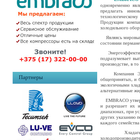
одновременно явл
предлагать инно
технологическому
Продукции компа
холодильного обор
Являясь мировым 
состоянии пермане
Энергоэффектив
подразумевает вы
производстве, в т
Компания Эмбра
Партнеры
общепринятых, и б
экологичными хлад
альтернативные жи
EMBRACO утвержда
и разрешает их и
диапазонах, при ус
других указанию п
каждого семейства
Хладагент R51
холодопроизводит