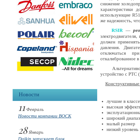
снижение холодопр
характеристики 
использующие R513
же надежность, что
ре
RSIR
—
электродвигателя,
должен применять
давления. Двига
отключаться пр
откалиброванное в 
Альтернативой э
устройство с PTC 
Конструктивные
Новости
лучшие в классе
11
высокая эффект
Февраль
эксплуатационн
Новости компании BOCK
широкий диапаз
малый размер
28
низкий уровень
Январь
Daikin запускает блок