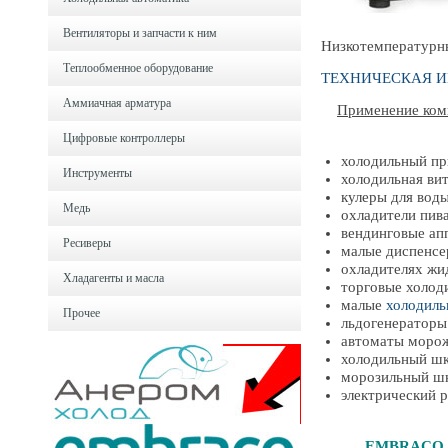
Вентиляторы и запчасти к ним
Низкотемпературн
Теплообменное оборудование
ТЕХНИЧЕСКАЯ 
Аммиачная арматура
Применение ко
Цифровые контроллеры
холодильный пр
Инструменты
холодильная ви
кулеры для вод
Медь
охладители пив
вендинговые ап
Ресиверы
малые диспенс
охладителях жи
Хладагенты и масла
торговые холод
малые
холодиль
Прочее
льдогенераторы
автоматы моро
холодильный ш
морозильный ш
электрический 
EMBRACO