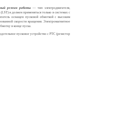
ный режим работы
— тип электродвигателя,
(LST) и должен применяться только в системах с
игатель оснащен пусковой обмоткой с высоким
рованной скорости вращения. Электромагнитное
бмотку в конце пуска.
дотельное пусковое устройство с PTC (резистор