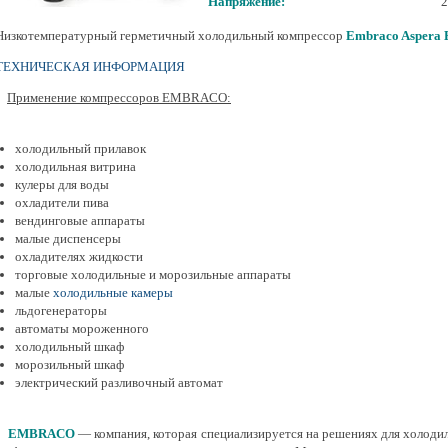
Напряжение:
Низкотемпературный герметичный холодильный компрессор
Embraco Aspera
ТЕХНИЧЕСКАЯ ИНФОРМАЦИЯ
Применение компрессоров EMBRACO:
холодильный прилавок
холодильная витрина
кулеры для воды
охладители пива
вендинговые аппараты
малые диспенсеры
охладителях жидкости
торговые холодильные и морозильные аппараты
малые
холодильные камеры
льдогенераторы
автоматы мороженного
холодильный шкаф
морозильный шкаф
электрический разливочный автомат
EMBRACO
— компания, которая специализируется на решениях для холоди