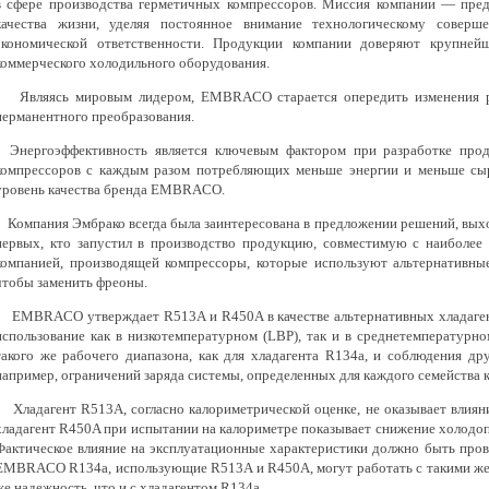
в сфере производства герметичных компрессоров. Миссия компании — пре
качества жизни, уделяя постоянное внимание технологическому соверше
экономической ответственности. Продукции компании доверяют крупней
коммерческого холодильного оборудования.
Являясь мировым лидером, EMBRACO старается опередить изменения рын
перманентного преобразования.
Энергоэффективность является ключевым фактором при разработке про
компрессоров с каждым разом потребляющих меньше энергии и меньше сырь
уровень качества бренда EMBRACO.
Компания Эмбрако всегда была заинтересована в предложении решений, выхо
первых, кто запустил в производство продукцию, совместимую с наиболее 
компанией, производящей компрессоры, которые используют альтернативные
чтобы заменить фреоны.
EMBRACO утверждает R513A и R450A в качестве альтернативных хладагент
использование как в низкотемпературном (LBP), так и в среднетемпературн
такого же рабочего диапазона, как для хладагента R134a, и соблюдения 
например, ограничений заряда системы, определенных для каждого семейства 
Хладагент R513A, согласно калориметрической оценке, не оказывает влияни
хладагент R450A при испытании на калориметре показывает снижение холодо
Фактическое влияние на эксплуатационные характеристики должно быть про
EMBRACO R134a, использующие R513A и R450A, могут работать с такими же 
же надежность, что и с хладагентом R134a.