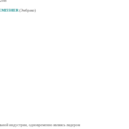
220В
 EMI55HER
(Эмбрако)
льной индустрии, одновременно являясь лидером