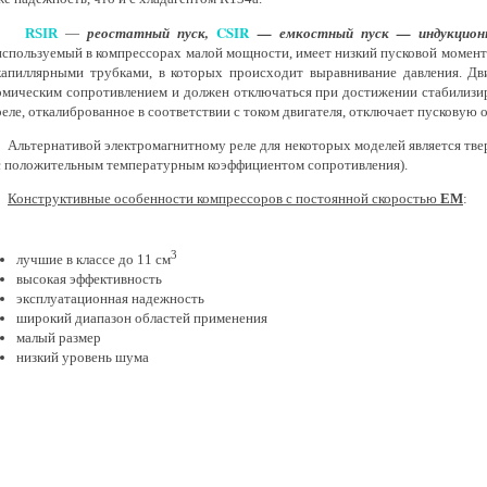
CSIR
реостатный пуск,
— емкостный пуск — индукцион
RSIR
—
используемый в компрессорах малой мощности, имеет низкий пусковой момент 
капиллярными трубками, в которых происходит
выравнивание давления. Дв
омическим сопротивлением и должен отключаться при достижении стабилизи
реле, откалиброванное в соответствии с током двигателя, отключает пусковую о
Альтернативой электромагнитному реле для некоторых моделей является твер
с положительным температурным коэффициентом сопротивления).
Конструктивные особенности компрессоров с постоянной скоростью
EM
:
3
лучшие в классе до 11 см
высокая эффективность
эксплуатационная надежность
широкий диапазон областей применения
малый размер
низкий уровень шума