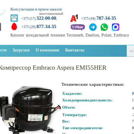
Консультации и прием заказов:
многоканальный
322-00-00
787-34-35
+375 (17)
,
+375 (44)
877-34-35
+375 (29)
Каталог холодильной техники Tecumseh, Danfoss, Polair, Embraco
сти
Загрузки
О компании
Контакты
Компрессор Embraco Aspera EMI55HER
Технические характеристики:
Хладагент:
Холодопроизводительность:
1
Объем:
4
Температура:
-
Вес:
7
Тип электродвигателя:
R