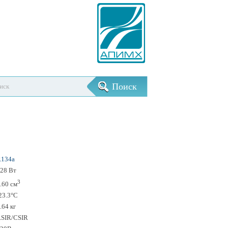
R134a
28 Вт
3
.60 см
23.3°С
.64 кг
SIR/CSIR