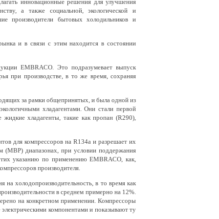
длагать инновационные решения для улучшения
нству, а также социальной, экологической и
шие производители бытовых холодильников и
ка и в связи с этим находится в состоянии
дукции EMBRACO. Это подразумевает выпуск
я при производстве, в то же время, сохраняя
дящих за рамки общепринятых, и была одной из
экологичными хладагентами. Они стали первой
 жидкие хладагенты, такие как пропан (R290),
ов для компрессоров на R134a и разрешает их
ом (MBP) диапазонах, при условии поддержания
других указанию по применению EMBRACO, как,
компрессоров производителя.
я на холодопроизводительность, в то время как
производительности в среднем примерно на 12%.
верено на конкретном применении. Компрессоры
электрическими компонентами и показывают ту