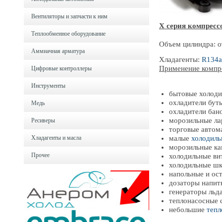
Вентиляторы и запчасти к ним
X серия компрессо
Теплообменное оборудование
Объем цилиндра: от
Аммиачная арматура
Хладагенты:
R134a
Применение компре
Цифровые контроллеры
Инструменты
бытовые холоди
охладители бут
Медь
охладители бан
морозильные ла
Ресиверы
торговые автом
малые
холодиль
Хладагенты и масла
морозильные ка
Прочее
холодильные ви
холодильные ш
напольные и ос
дозаторы напит
генераторы льд
теплонасосные 
небольшие
тепл