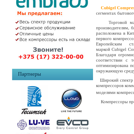
Cubigel Compres
сегментах бытовог
Торговой ма
производителям, б
расположена в Кит
первого компрессо
Европейским ст
маркой Cubigel Co
Благодаря огромн
соответствии с 
оптимизирована по
окружающую среду 
Партнеры
Широкий спектр к
компрессоров комм
моделями компресс
Компрессоры предн