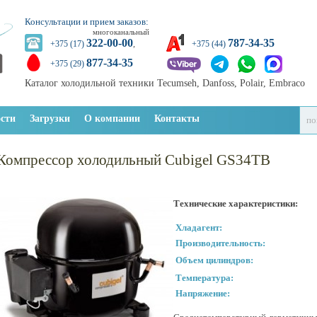
Консультации и прием заказов:
многоканальный
322-00-00
787-34-35
+375 (17)
,
+375 (44)
877-34-35
+375 (29)
Каталог холодильной техники Tecumseh, Danfoss, Polair, Embraco
сти
Загрузки
О компании
Контакты
Компрессор холодильный Cubigel GS34TB
Технические характеристики:
Хладагент:
Производительность:
Объем цилиндров:
Температура:
Напряжение: