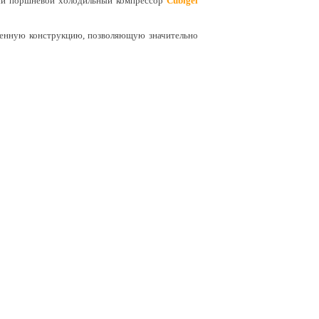
й поршневой холодильный компрессор
Cubigel
нную конструкцию, позволяющую значительно