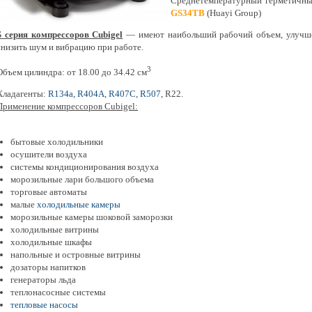
Среднетемпературный герметичны
GS34TB
(Huayi Group)
S серия компрессоров Cubigel
— имеют наибольший рабочий объем, улучше
снизить шум и вибрацию при работе.
3
Объем цилиндра: от 18.00 до 34.42 см
Хладагенты:
R134a
,
R404A
,
R407C
,
R507
, R22.
Применение компрессоров Cubigel:
бытовые холодильники
осушители воздуха
системы кондиционирования воздуха
морозильные лари большого объема
торговые автоматы
малые
холодильные камеры
морозильные камеры шоковой заморозки
холодильные витрины
холодильные шкафы
напольные и островные витрины
дозаторы напитков
генераторы льда
теплонасосные системы
тепловые насосы