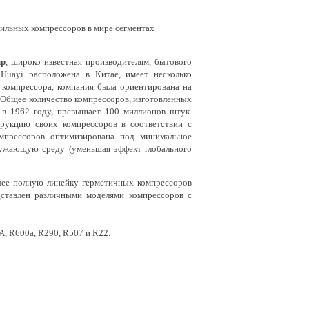
ильных компрессоров в мире сегментах
up
, широко известная производителям, бытового
Huayi расположена в Китае, имеет несколько
о компрессора, компания была ориентирована на
 Общее количество компрессоров, изготовленных
 в 1962 году, превышает 100 миллионов штук.
рукцию своих компрессоров в соответствии с
омпрессоров оптимизирована под минимальное
кружающую среду (уменьшая эффект глобального
ее полную линейку герметичных компрессоров
ставлен различными моделями компрессоров с
, R600a, R290, R507 и R22.