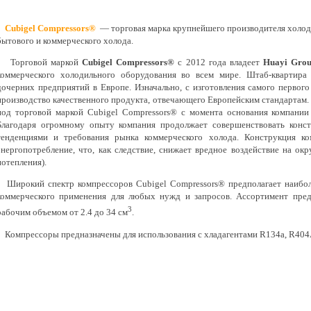
Cubigel Compressors®
— торговая марка крупнейшего производителя холод
бытового и коммерческого холода.
Торговой маркой
Cubigel Compressors®
с 2012 года владеет
Huayi Gro
коммерческого холодильного оборудования во всем мире. Штаб-квартира 
дочерних предприятий в Европе. Изначально, с изготовления самого первог
производство качественного продукта, отвечающего Европейским стандартам.
под торговой маркой Cubigel Compressors®
с момента основания компании
Благодаря огромному опыту компания продолжает совершенствовать конст
тенденциями и требования рынка коммерческого холода. Конструкция к
энергопотребление, что, как следствие, снижает вредное воздействие на о
потепления).
Широкий спектр компрессоров Cubigel Compressors® предполагает наибол
коммерческого применения для любых нужд и запросов. Ассортимент пред
3
рабочим объемом от 2.4 до 34 см
.
Компрессоры предназначены для использования с хладагентами R134a, R404A