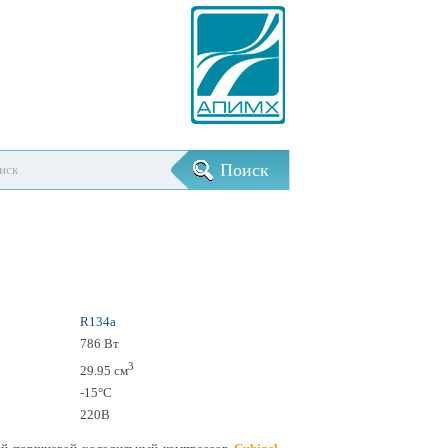
R134a
786 Вт
3
29.95 см
-15°С
220В