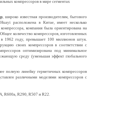
ильных компрессоров в мире сегментах
up
, широко известная производителям, бытового
Huayi расположена в Китае, имеет несколько
о компрессора, компания была ориентирована на
 Общее количество компрессоров, изготовленных
 в 1962 году, превышает 100 миллионов штук.
рукцию своих компрессоров в соответствии с
омпрессоров оптимизирована под минимальное
кружающую среду (уменьшая эффект глобального
ее полную линейку герметичных компрессоров
ставлен различными моделями компрессоров с
, R600a, R290, R507 и R22.