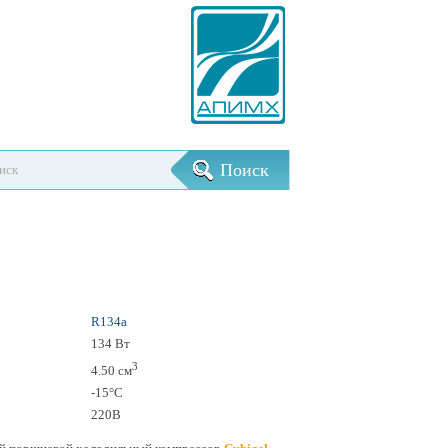
R134a
134 Вт
3
4.50 см
-15°С
220В