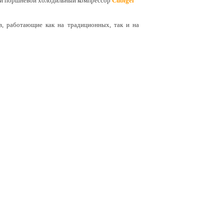
й поршневой холодильный компрессор
Cubigel
, работающие как на традиционных, так и на