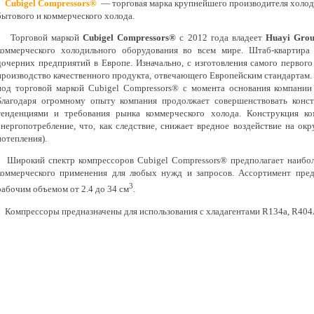
Cubigel Compressors®
— торговая марка крупнейшего производителя холод
бытового и коммерческого холода.
Торговой маркой
Cubigel Compressors®
с 2012 года владеет
Huayi Gro
коммерческого холодильного оборудования во всем мире. Штаб-квартира 
дочерних предприятий в Европе. Изначально, с изготовления самого первог
производство качественного продукта, отвечающего Европейским стандартам.
под торговой маркой Cubigel Compressors®
с момента основания компании
Благодаря огромному опыту компания продолжает совершенствовать конст
тенденциями и требования рынка коммерческого холода. Конструкция к
энергопотребление, что, как следствие, снижает вредное воздействие на о
потепления).
Широкий спектр компрессоров Cubigel Compressors® предполагает наибол
коммерческого применения для любых нужд и запросов. Ассортимент пред
3
рабочим объемом от 2.4 до 34 см
.
Компрессоры предназначены для использования с хладагентами R134a, R404A