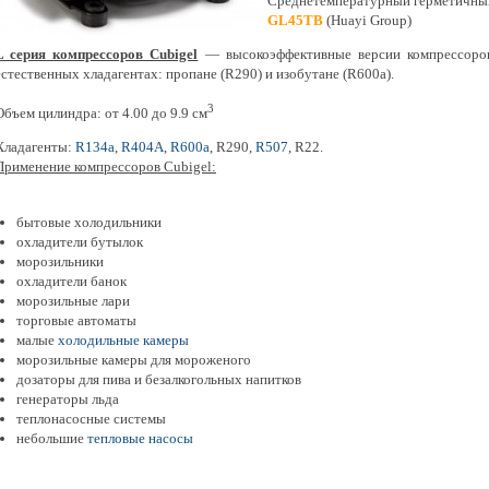
Среднетемпературный герметичны
GL45TB
(Huayi Group)
L серия компрессоров Cubigel
— высокоэффективные версии компрессоров
естественных хладагентах: пропане (R290) и изобутане (R600a).
3
Объем цилиндра: от 4.00 до 9.9 см
Хладагенты:
R134a
,
R404A
,
R600a
, R290,
R507
, R22.
Применение компрессоров Cubigel:
бытовые холодильники
охладители бутылок
морозильники
охладители банок
морозильные лари
торговые автоматы
малые
холодильные камеры
морозильные камеры для мороженого
дозаторы для пива и безалкогольных напитков
генераторы льда
теплонасосные системы
небольшие
тепловые насосы