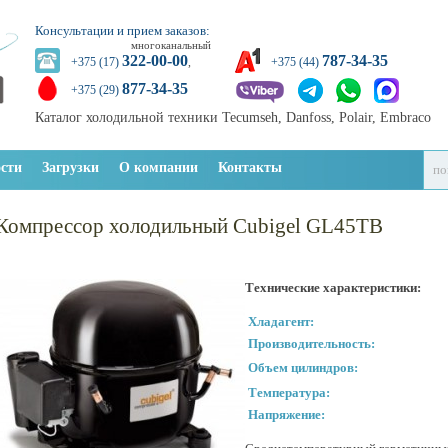
Консультации и прием заказов:
многоканальный
322-00-00
787-34-35
+375 (17)
,
+375 (44)
877-34-35
+375 (29)
Каталог холодильной техники Tecumseh, Danfoss, Polair, Embraco
сти
Загрузки
О компании
Контакты
Компрессор холодильный Cubigel GL45TB
Технические характеристики:
Хладагент:
Производительность:
Объем цилиндров:
Температура:
Напряжение: