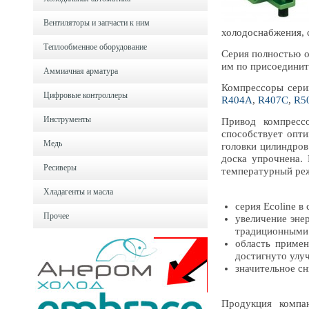
Вентиляторы и запчасти к ним
холодоснабжения, 
Теплообменное оборудование
Серия полностью о
им по присоедини
Аммиачная арматура
Компрессоры сери
Цифровые контроллеры
R404A
,
R407C
,
R5
Инструменты
Привод компресс
способствует опти
Медь
головки цилиндров
доска упрочнена.
Ресиверы
температурный ре
Хладагенты и масла
серия Ecoline 
Прочее
увеличение эне
традиционными
область примен
достигнуто улу
значительное с
Продукция комп