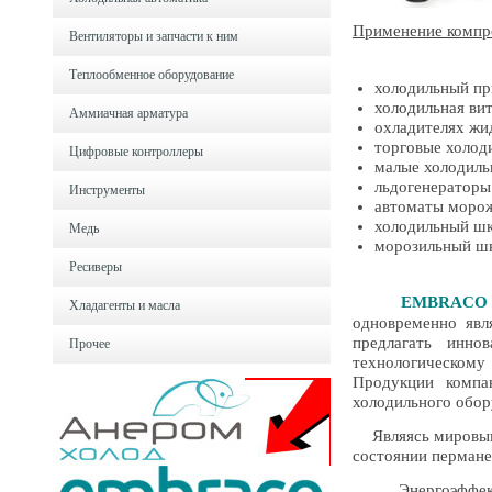
Применение компр
Вентиляторы и запчасти к ним
Теплообменное оборудование
холодильный пр
холодильная ви
Аммиачная арматура
охладителях жи
торговые холод
Цифровые контроллеры
малые холодиль
льдогенераторы
Инструменты
автоматы моро
холодильный ш
Медь
морозильный ш
Ресиверы
EMBRACO
Хладагенты и масла
одновременно явл
предлагать инно
Прочее
технологическому
Продукции компа
холодильного обор
Являясь мировым 
состоянии пермане
Энергоэффектив