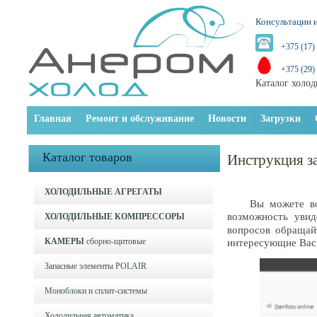
Консультации и
+375 (17)
+375 (29)
Каталог холод
Главная
Ремонт и обслуживание
Новости
Загрузки
Каталог товаров
Инструкция за
ХОЛОДИЛЬНЫЕ АГРЕГАТЫ
Вы можете восп
возможность увид
ХОЛОДИЛЬНЫЕ КОМПРЕССОРЫ
вопросов обращай
КАМЕРЫ
сборно-щитовые
интересующие Вас
Запасные элементы POLAIR
Моноблоки и cплит-системы
Холодильная автоматика