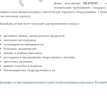
Новое исполнение
SILENSYS
– это
техническим требованием стандарта
компрессорно-конденсаторных агрегатов для торгового оборудования». Сниж
классическому агрегату.
Новый ряд лучше всего подходит для применения холода в:
магазинах свежих, замороженных продуктов
магазинах автозаправок
супермаркетах/минимаркетах
булочных, кондитерских
мясных и рыбных магазинах
ресторанах и предприятиях общественного питания
цветочных магазинах
винных погребах и подвалах
биомедицинских подразделениях и тд
Брошюра по малошумным компрессорно-конденсаторным агрегатам Tecumseh 