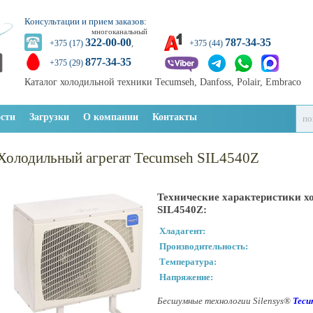
Консультации и прием заказов:
многоканальный
322-00-00
787-34-35
+375 (17)
,
+375 (44)
877-34-35
+375 (29)
Каталог холодильной техники Tecumseh, Danfoss, Polair, Embraco
сти
Загрузки
О компании
Контакты
Холодильный агрегат Tecumseh SIL4540Z
Технические характеристики х
SIL4540Z:
Хладагент:
Производительность:
Температура:
Напряжение:
Бесшумные технологии Silensys®
Tecu