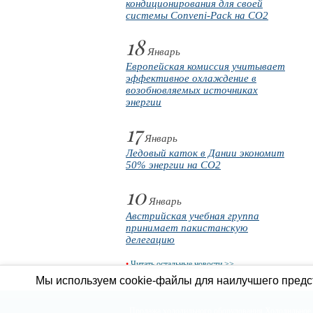
кондиционирования для своей
системы Conveni-Pack на CO2
18
Январь
Европейская комиссия учитывает
эффективное охлаждение в
возобновляемых источниках
энергии
17
Январь
Ледовый каток в Дании экономит
50% энергии на CO2
10
Январь
Австрийская учебная группа
принимает пакистанскую
делегацию
•
Читать остальные новости >>
Мы используем cookie-файлы для наилучшего предст
Продажа холодильного оборудования
Холодильное 