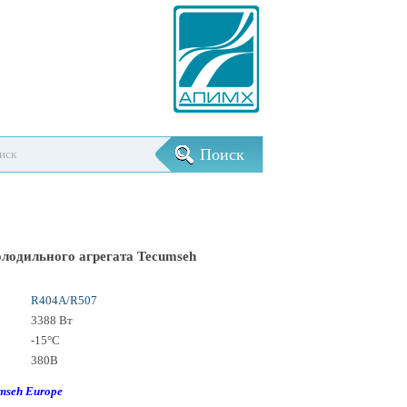
олодильного агрегата Tecumseh
R404А
/
R507
3388 Вт
-15°С
380В
mseh Europe